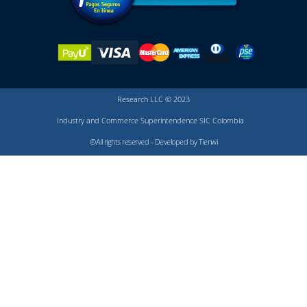
Research LLC © 2023
Industry and Commerce Superintendence SIC Colombia
©All rights reserved - Developed by Tienwi