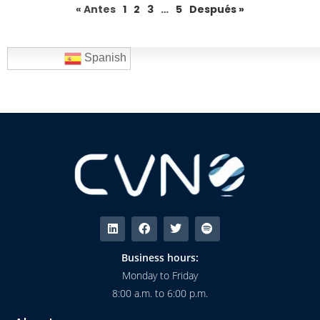
« Antes
1
2
3
…
5
Después »
Spanish
Business hours:
Monday to Friday
8:00 a.m. to 6:00 p.m.