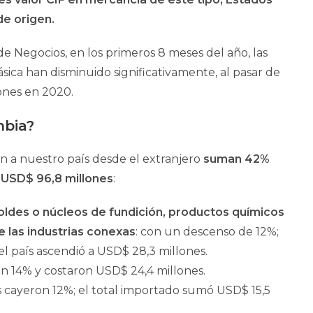
de origen.
e Negocios, en los primeros 8 meses del año, las
sica han disminuido significativamente, al pasar de
ones en 2020.
mbia?
 a nuestro país desde el extranjero
suman 42%
s
USD$
96,8 millones
:
ldes o núcleos de fundición, productos químicos
e las industrias conexas
: con un descenso de 12%;
l país ascendió a USD$ 28,3 millones.
on 14% y costaron USD$ 24,4 millones.
ras cayeron 12%; el total importado sumó USD$ 15,5