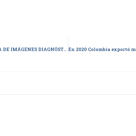
IMPORTACIÓN DE EQUIPOS PARA TOMA DE IMÁGENES DIAGNÓSTICAS SUPERA LOS USD$ 35 MILLONES ENTRE ENERO Y AGOSTO DE 2020