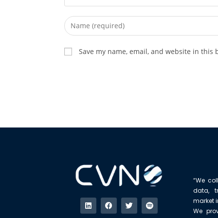
Save my name, email, and website in this 
“We col
data, 
market i
We prov