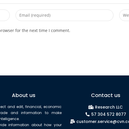
browser for the next time I comment.
About us
Contact us
lect and edit, financial, economic
Research LLC
trade and information to make
57 304 572 8077
ntelligence.
customer.service@cvn.
ide information about how your