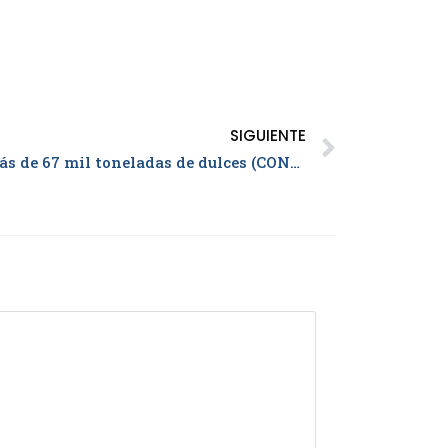
SIGUIENTE
En 2020 Colombia exportó más de 67 mil toneladas de dulces (CONFITES Y GOLOSINAS), Valoradas en USD$ 128,6 valor FOB