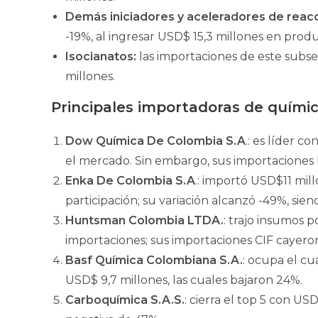
Demás iniciadores y aceleradores de reacci
-19%, al ingresar USD$ 15,3 millones en produ
Isocianatos:
las importaciones de este sub
millones.
Principales importadoras de químic
Dow Química De Colombia S.A
.: es líder c
el mercado. Sin embargo, sus importaciones 
Enka De Colombia S.A
.: importó USD$11 mil
participación; su variación alcanzó -49%, sie
Huntsman Colombia LTDA.
: trajo insumos 
importaciones; sus importaciones CIF cayero
Basf Química Colombiana S.A.
: ocupa el cu
USD$ 9,7 millones, las cuales bajaron 24%.
Carboquímica S.A.S.
: cierra el top 5 con US