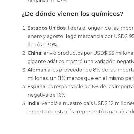
negativa de 47%.
¿De dónde vienen los químicos?
Estados Unidos
: lidera el origen de las imp
enero y agosto llegó mercancía por USD$ 95,5 
llegó a -30%.
China
: envió productos por USD$ 33 millones
gigante asiático mostró una variación negativ
Alemania
: es proveedor de 8% de las import
millones, un 11% menos que en el mismo per
España
: es responsable de 6% de las importa
negativa de 16%.
India
: vendió a nuestro país USD$ 12 millones
importado; esta cifra representó una caída d