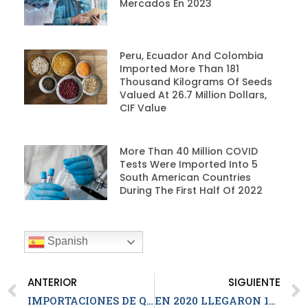
Mercados En 2023
Peru, Ecuador And Colombia
Imported More Than 181
Thousand Kilograms Of Seeds
Valued At 26.7 Million Dollars,
CIF Value
More Than 40 Million COVID
Tests Were Imported Into 5
South American Countries
During The First Half Of 2022
Spanish
ANTERIOR
SIGUIENTE
IMPORTACIONES DE QUÍMICA BÁSICA EN COLOMBIA CAEN 24%, ENTRE ENERO Y AGOSTO DE 2020
EN 2020 LLEGARON 178 MIL CALENTADORES A COLOMBIA, MERCANCÍA QUE COSTÓ CERCA DE 14 MILLONES DE DÓLARES